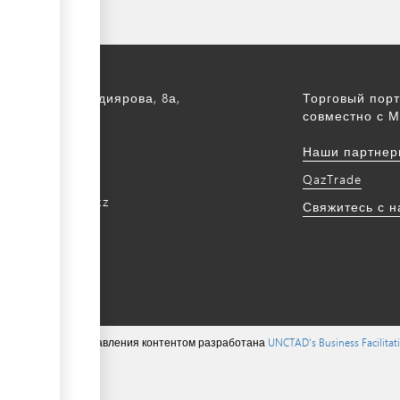
а, ул. С. Асфендиярова, 8а,
Торговый порт
.
совместно с М
172 768805
Наши партнер
172 768524
QazTrade
@qaztrade.org.kz
Свяжитесь с 
ade.org.kz
ions ©, система управления контентом разработана
UNCTAD's Business Facilita