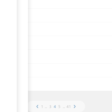
‹
›
1
...
3
4
5
...
41