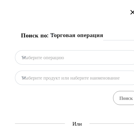
Добро пожаловать на торговый портал Казахстана!
Подробнее
Торговая операция
Поиск по:
Главная
База портала
Гос. системы
Главная
Выберите операцию
База портала
Хранилища
Выберите продукт или наберите наименование
Гос. системы
Товары
Процедуры
71
397
Central Asia Gateway
Или
Полезная информация