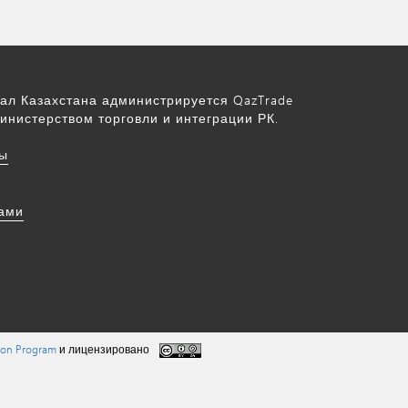
ал Казахстана администрируется QazTrade
инистерством торговли и интеграции РК.
ы
нами
tion Program
и лицензировано