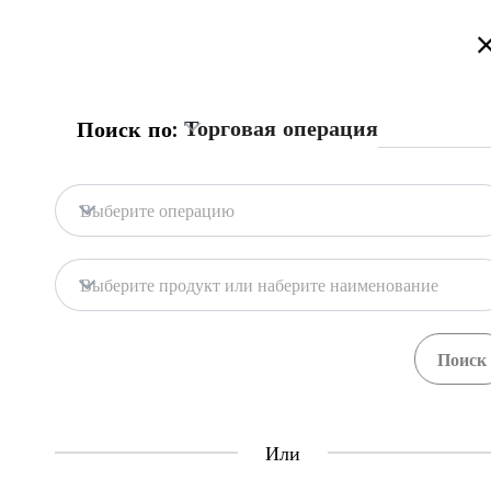
Добро пожаловать на торговый портал Казахстана!
Подробнее
Русский
Қазақша
English
Поиск
Торговая операция
Поиск по:
Главная
Обратная связь
Выберите операцию
База портала
Хранилища
Выберите продукт или наберите наименование
Гос. системы
Товары
Процедуры
Орган
71
397
Central Asia Gateway
Или
Полезная информация