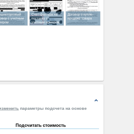
ешнеторговый
Счет-фактура на
Договор о купле-
говор с учетным
поставку с
продаже товара
мером
учетным номером
expand_less
изменить
параметры подсчета на основе
Подсчитать стоимость