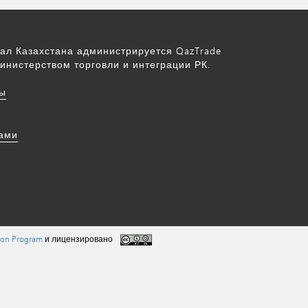
ал Казахстана администрируется QazTrade
инистерством торговли и интеграции РК.
ы
нами
tion Program
и лицензировано