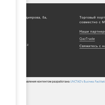
а, ул. С. Асфендиярова, 8а,
Торговый порт
.
совместно с М
172 768805
Наши партнер
172 768524
QazTrade
@qaztrade.org.kz
Свяжитесь с 
ade.org.kz
ions ©, система управления контентом разработана
UNCTAD's Business Facilita