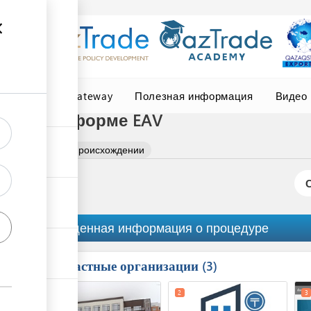
Central Asia Gateway
Полезная информация
Видео
ении по форме EAV
 сертификата о происхождении
Обобщенная информация о процедуре
Причастные организации
ess
3
1
5
2
3
ge