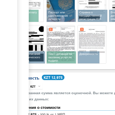
Счет на оплату
Паспорт или
Справка о
Вн
удостоверение
государственной
до
личности
регистрации ЮЛ
но
3
5
5
Краткое описание
Текст договора на
Доверенность
технологического
оказание услуг по
процесса
выдаче
производства
сертификата о
происхождении
Стоимость
KZT 12,975
KZT
expand_more
info
Указанная сумма является оценочной. Вы можете
своих данных:
Сведения о стоимости
KZT
12,975
-
300
%
от 1 МРП