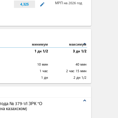
МРП на 2026 год
mode_edit
4,325
expand_less
минимум
максимум
1 дн 1/2
3 дн 1/2
10 мин
40 мин
1 час
2 час 15 мин
1 дн
2 дн 1/2
expand_less
 года № 379-VІ ЗРК "О
на казахском)