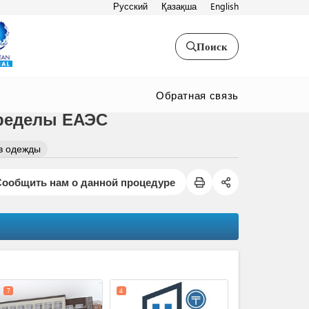
Русский
Қазақша
English
Поиск
Обратная связь
ределы ЕАЭС
в одежды
Сообщить нам о данной процедуре
expand_less
7
4