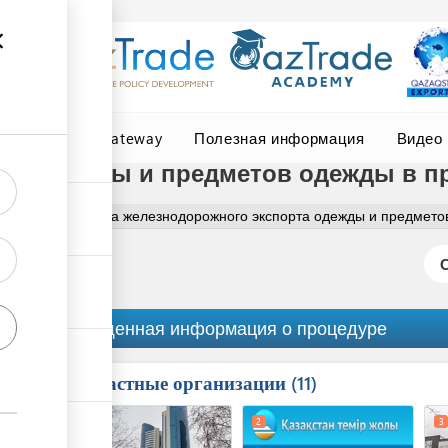
Central Asia Gateway
Полезная информация
Видео
рт одежды и предметов одежды в п
Полная процедура железнодорожного экспорта одежды и предмето
Обобщенная информация о процедуре
Причастные организации
ess
11
1
2
3