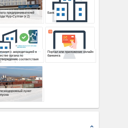
лата предпринимателей
Банк
рода Нур-Сүлтан
(x 2)
10
пания с аккредитацией в
Портал или приложение онлайн
естве органа по
банкинга
дтверждению соответствия
боратория)
лезнодорожный пункт
опуска
expand_less