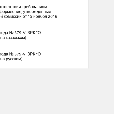
ответствии требованиям
оформления, утвержденные
й комиссии от 15 ноября 2016
 года № 379-VІ ЗРК "О
на казахском)
 года № 379-VІ ЗРК "О
на русском)
ода № 129-V "О Национальной
н" (на английском)
ода № 129-V "О Национальной
" (на казахском)