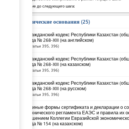
Ожидание до следующего шага:
Юридические основания
25
ess
Гражданский кодекс Республики Казахстан (общ
года № 268-XIII (на английском)
Статьи
395
, 396
ess
Гражданский кодекс Республики Казахстан (общ
года № 268-XIII (на казахском)
Статьи
395
, 396
Гражданский кодекс Республики Казахстан (общ
ess
года № 268-XIII (на русском)
Статьи
395
, 396
ge
Единые формы сертификата и декларации о со
технического регламента ЕАЭС и правила их 
решением Коллегии Евразийской экономическо
года № 154 (на казахском)