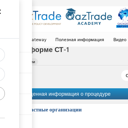
Central Asia Gateway
Полезная информация
Видео
ении по форме СТ-1
а о происхождении
Обобщенная информация о процедуре
Причастные организации
ess
ge