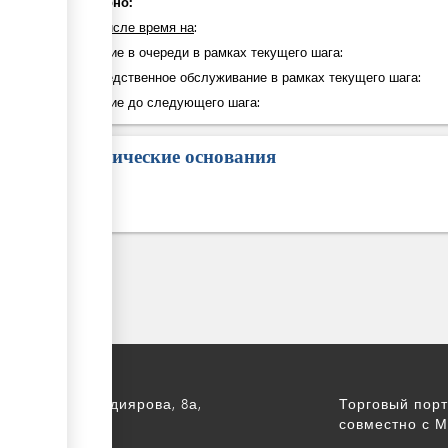
Суммарно:
в том числе время на
:
Ожидание в очереди в рамках текущего шага:
Непосредственное обслуживание в рамках текущего шага:
Ожидание до следующего шага:
Юридические основания
а, ул. С. Асфендиярова, 8а,
Торговый порт
.
совместно с М