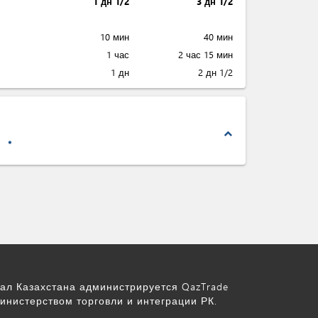
1 дн 1/2
3 дн 1/2
10 мин
40 мин
1 час
2 час 15 мин
1 дн
2 дн 1/2
expand_less
ал Казахстана администрируется QazTrade
инистерством торговли и интеграции РК.