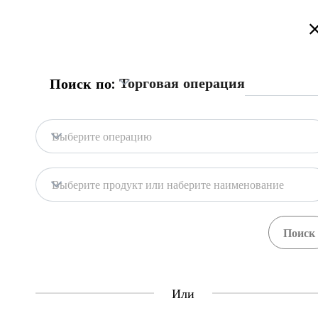
Добро пожаловать на торговый портал Казахстана!
Подробнее
Торговая операция
Поиск по:
Главная
База портала
Гос. системы
Главная
Получение фитосанитарн
Выберите операцию
Экспорт
Масло растительное
База портала
Выберите продукт или наберите наименование
Гос. системы
Экспортер должен получить фитосани
установленным требованиям. Такой серт
Central Asia Gateway
в агропромышленном комплексе
Министер
Или
Полезная информация