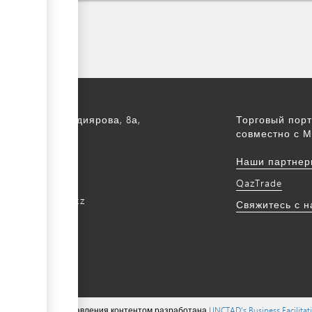
а, ул. С. Асфендиярова, 8а,
Торговый порт
.
совместно с М
172 768805
Наши партнер
172 768524
QazTrade
@qaztrade.org.kz
Свяжитесь с 
ade.org.kz
ions ©, система управления контентом разработана
UNCTAD's Business Facilita