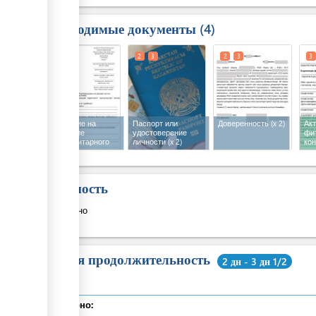
Необходимые документы
4
1
2
3
2
3
3
Заявление на
Паспорт или
Доверенность
(x 2)
Акт
получение
удостоверение
фи
фитосанитарного
личности
(x 2)
кон
сертификата на
вывоз
Стоимость
Бесплатно
Общая продолжительность
2 дн - 3 дн 1/2
Суммарно: