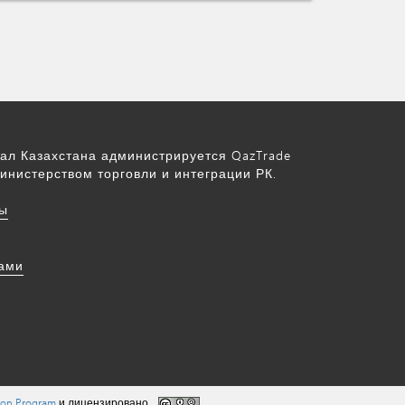
ал Казахстана администрируется QazTrade
инистерством торговли и интеграции РК.
ы
нами
tion Program
и лицензировано