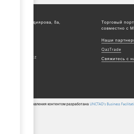
а, ул. С. Асфендиярова, 8а,
Торговый порт
.
совместно с М
172 768805
Наши партнер
172 768524
QazTrade
@qaztrade.org.kz
Свяжитесь с 
ade.org.kz
ions ©, система управления контентом разработана
UNCTAD's Business Facilita