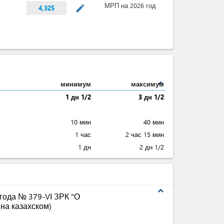
МРП на 2026 год
mode_edit
4,325
expand_less
минимум
максимум
1 дн 1/2
3 дн 1/2
10 мин
40 мин
1 час
2 час 15 мин
1 дн
2 дн 1/2
expand_less
 года № 379-VІ ЗРК "О
на казахском)