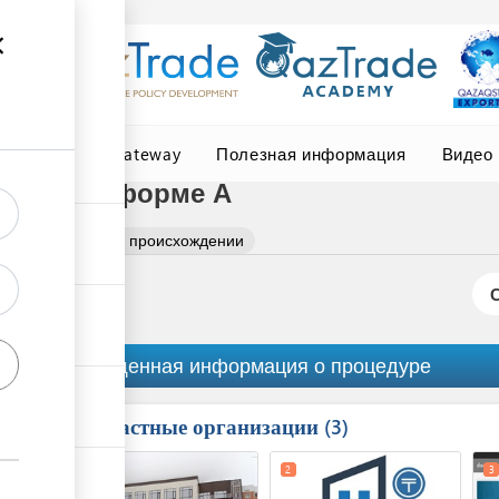
Central Asia Gateway
Полезная информация
Видео
ении по форме А
е сертификата о происхождении
Обобщенная информация о процедуре
Причастные организации
ess
3
1
5
2
3
ge