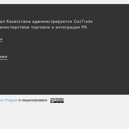
ал Казахстана администрируется QazTrade
инистерством торговли и интеграции РК.
ы
нами
tion Program
и лицензировано