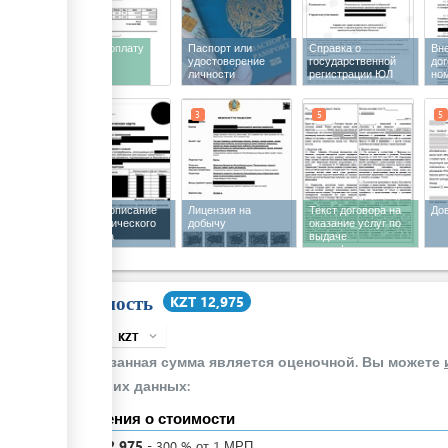
Счет на оплату
Паспорт или
Справка о
Вн
удостоверение
государственной
до
личности
регистрации ЮЛ
но
3
3
5
5
Краткое описание
Лицензия на
Текст договора на
До
технологического
добычу
оказание услуг по
процесса
выдаче
производства
сертификата о
происхождении
Стоимость
KZT 12,975
KZT
expand_more
info
Указанная сумма является оценочной. Вы можете
своих данных:
Сведения о стоимости
KZT
12,975
-
300
%
от 1 МРП