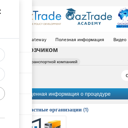
Central Asia Gateway
Полезная информация
Видео
ым перевозчиком
ние договора с транспортной компанией
Обобщенная информация о процедуре
Причастные организации
ess
1
1