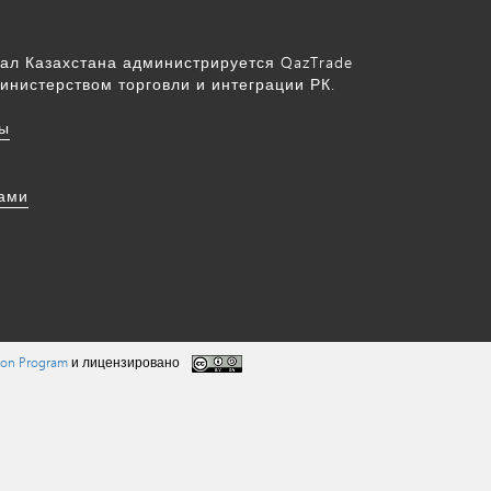
ал Казахстана администрируется QazTrade
инистерством торговли и интеграции РК.
ы
нами
tion Program
и лицензировано