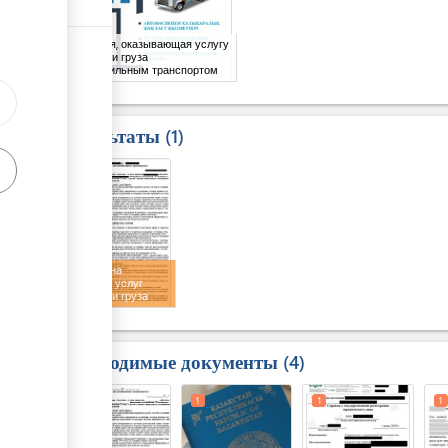
Компания, оказывающая услугу
перевозки груза
автомобильным транспортом
Результаты
1
1
Договор на
оказание услуг
перевозки груза
автомобильным
транспортом
Необходимые документы
4
1
1
1
1