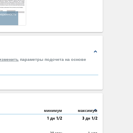
веренность
expand_less
изменить
параметры подсчета на основе
expand_less
минимум
максимум
1 дн 1/2
3 дн 1/2
30 мин
1 час