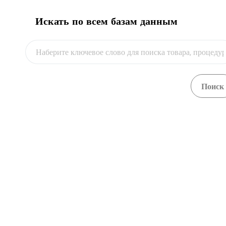
автоперевозчиком
flag
Искать по всем базам данным
Видео