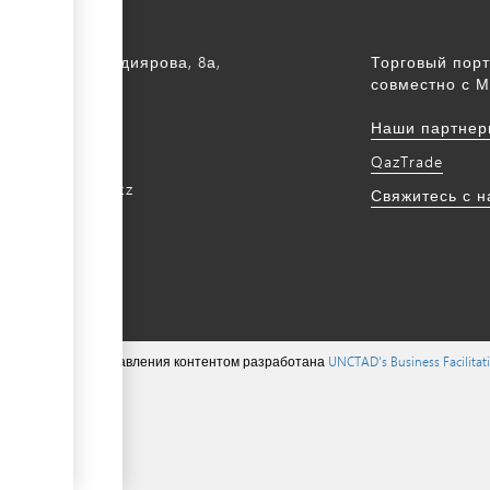
а, ул. С. Асфендиярова, 8а,
Торговый порт
.
совместно с М
172 768805
Наши партнер
172 768524
QazTrade
@qaztrade.org.kz
Свяжитесь с 
ade.org.kz
ions ©, система управления контентом разработана
UNCTAD's Business Facilita