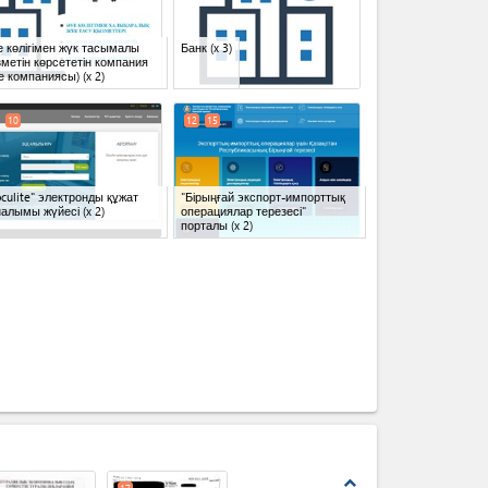
 көлігімен жүк тасымалы
Банк
(x 3)
метін көрсететін компания
е компаниясы)
(x 2)
10
12
15
culite" электронды құжат
"Бірыңғай экспорт-импорттық
налымы жүйесі
(x 2)
операциялар терезесі"
порталы
(x 2)
expand_less