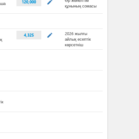
теринариялық
Құн төлеу
Валюталық
ықтама
шоты
(x 3)
бақылау есебіне
алынған сыртқы
сауда
келісімшарты
(x 2)
9
9
изоотиялық
ЕАЭО
Өндіріс (сою цехы)
ғдайды ескерген
ветеринариялық
немесе мал, құс
портқа,
сертификаты (2-
өсіру объектісінің
портқа және
нысан)
есептік нөмірі
нзитке рұқсат
12
17
іріс
Өндірушінің
Жүк жөнелту
рақтылығын
техникалық
құжаты
стайтын
құзыретін
кестік
растайтын
ртификаты
аккредиттеу
аттестаты