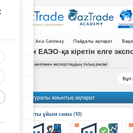
елер
Central Asia Gateway
Пайдалы ақпарат
Вид
е көлігімен ЕАЭО-қа кіретін елге эксп
се сүт өнімін әуе көлігімен экспорттаудың толық рәсімі
Бұл 
Рәсім туралы жиынтық ақпарат
Қатысты ұйым саны
ess
10
1
2
3