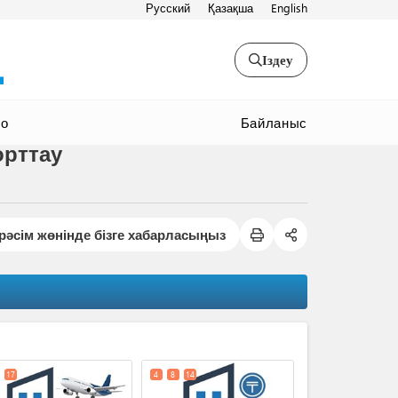
Русский
Қазақша
English
Іздеу
Байланыс
ео
орттау
рәсім жөнінде бізге хабарласыңыз
expand_less
17
4
8
14