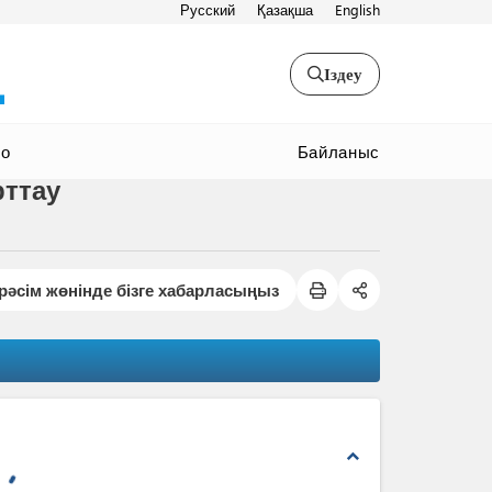
Русский
Қазақша
English
Іздеу
Байланыс
ео
рттау
рәсім жөнінде бізге хабарласыңыз
expand_less