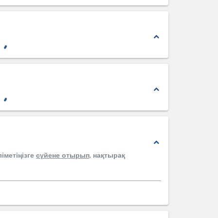
expand_less
expand_less
expand_less
іметіңізге
сүйене отырып,
нақтырақ