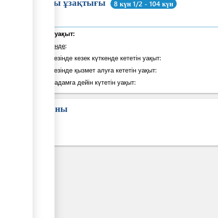
Жалпы ұзақтығы
8 күн 1/2 - 104 күн
Жалпы уақыт:
оның ішінде
:
Қадам кезінде кезек күткенде кететін уақыт:
ess
Қадам кезінде қызмет алуға кететін уақыт:
Келесі қадамға дейін күтетін уақыт:
Заң саны
ge
ess
ge