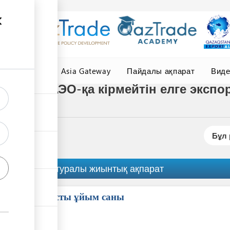
елер
Central Asia Gateway
Пайдалы ақпарат
Вид
лікпен ЕАЭО-қа кірмейтін елге экспо
Бұл 
Рәсім туралы жиынтық ақпарат
Қатысты ұйым саны
ess