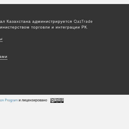
ал Казахстана администрируется QazTrade
инистерством торговли и интеграции РК.
ы
нами
tion Program
и лицензировано