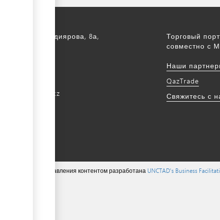
а, ул. С. Асфендиярова, 8а,
Торговый порт
.
совместно с М
172 768805
Наши партнер
172 768524
QazTrade
@qaztrade.org.kz
Свяжитесь с 
ade.org.kz
ions ©, система управления контентом разработана
UNCTAD's Business Facilita