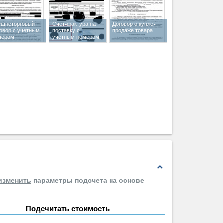
ешнеторговый
Счет-фактура на
Договор о купле-
говор с учетным
поставку с
продаже товара
мером
учетным номером
expand_less
изменить
параметры подсчета на основе
Подсчитать стоимость