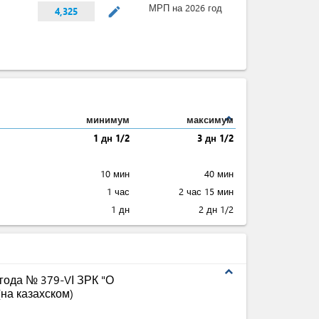
МРП на 2026 год
mode_edit
4,325
expand_less
минимум
максимум
1 дн 1/2
3 дн 1/2
10 мин
40 мин
1 час
2 час 15 мин
1 дн
2 дн 1/2
expand_less
 года № 379-VІ ЗРК "О
на казахском)