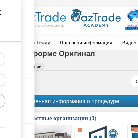
Central Asia Gateway
Полезная информация
Видео
дении по форме Оригинал
та о происхождении
Обобщенная информация о процедуре
Причастные организации
ess
3
1
5
2
3