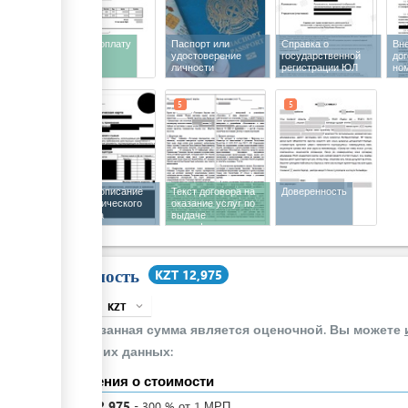
Счет на оплату
Паспорт или
Справка о
Вн
удостоверение
государственной
до
личности
регистрации ЮЛ
но
3
5
5
Краткое описание
Текст договора на
Доверенность
технологического
оказание услуг по
процесса
выдаче
производства
сертификата о
происхождении
Стоимость
KZT 12,975
KZT
expand_more
info
Указанная сумма является оценочной. Вы можете
своих данных:
Сведения о стоимости
KZT
12,975
-
300
%
от 1 МРП