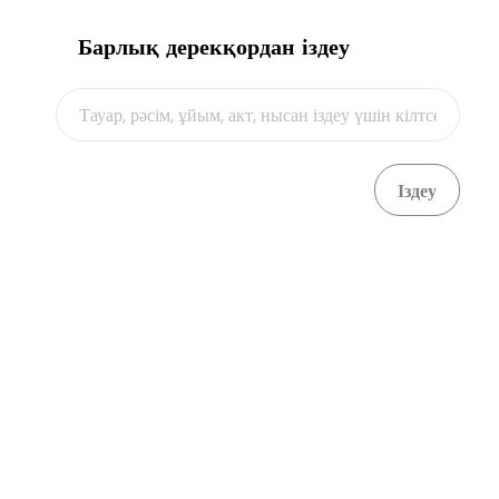
Барлық дерекқордан іздеу
Видео
Астана қ., С. Асфендияров көшесі,
8a,
3 - қабат
+ 7 7172 768805
+ 7 7172 768524
kense@qaztrade.org.kz
qaztrade.org.kz