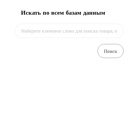
Искать по всем базам данным
Видео
г. Астана, ул. С. Асфендиярова, 8а, 3 - этаж.
+ 7 7172 768805
+ 7 7172 768524
kense@qaztrade.org.kz
qaztrade.org.kz