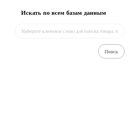
Искать по всем базам данным
Видео
г. Астана, ул. С. Асфендиярова, 8а, 3 - этаж.
+ 7 7172 768805
+ 7 7172 768524
kense@qaztrade.org.kz
qaztrade.org.kz