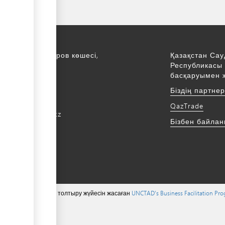
қ., С. Асфендияров көшесі,
Қазақстан Сау
Республикасы 
қабат
басқаруымен 
172 768805
Біздің партне
172 768524
QazTrade
@qaztrade.org.kz
Бізбен байла
ade.org.kz
 тиесілі ©, мазмұнын толтыру жүйесін жасаған
UNCTAD's Business Facilitation Pr