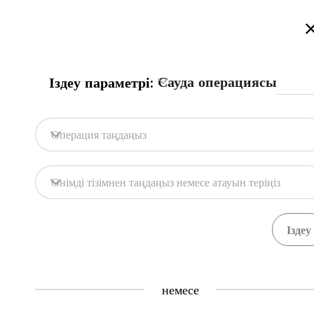
Қазақстан сауда порталына қош келдіңіз!
Толығырақ
Сауда операциясы
Іздеу параметрі:
Бас бет
Портал дерекқоры
Мемл. жүй
Бас бет
Операция таңдаңыз
Портал дерекқоры
Қоймалар
Өнімді тізімнен таңдаңыз немесе атауын теріңіз
Мемл. жүйелер
Тауарлар
Рәсімдер
71
391
Central Asia Gateway
немесе
Пайдалы ақпарат