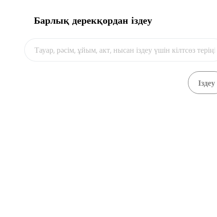
Барлық дерекқордан іздеу
Видео
Қарау
Уақытша сақтау қоймасы қызметтерін көр
Жүктеп алу
Қарау
Вагон (контейнер) операторы қызметін б
Жүктеп алу
Қарау
Өнім құнының есебі
Жүктеп алу
Қарау
Кеден декларациясы үлгісі
Жүктеп алу
Қарау
Кедендік қарау есептемесі
Жүктеп алу
Қарау
Өнім қасиеттері көрсетілген экспорттауш
Жүктеп алу
Қарау
Нұсқаулық пен қаптама стикерін қазақ ж
Жүктеп алу