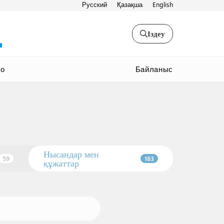
Русский
Қазақша
English
Іздеу
Байланыс
ео
Нысандар мен
59
183
құжаттар