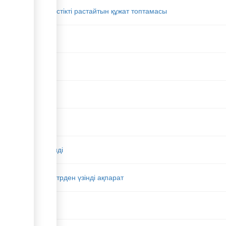
 талаптарына сәйкестікті растайтын құжат топтамасы
амалығынан үзінді
лектрондық реестрден үзінді ақпарат