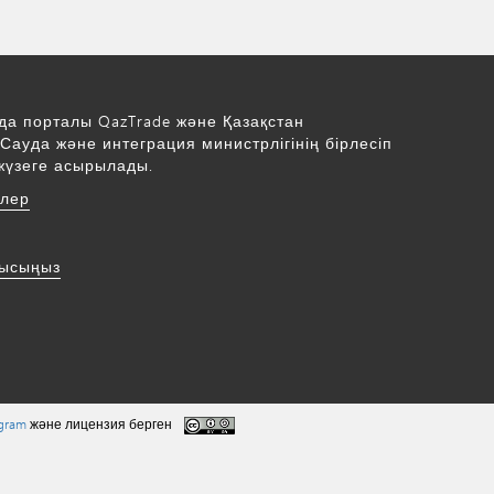
да порталы QazTrade және Қазақстан
Сауда және интеграция министрлігінің бірлесіп
жүзеге асырылады.
рлер
нысыңыз
ogram
және лицензия берген