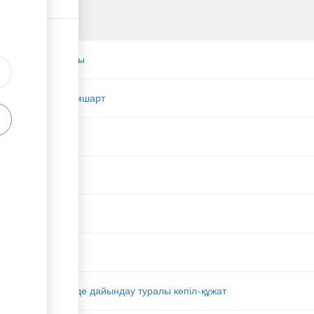
сету келісімшарты
еру туралы келісімшарт
ы құжаты
әне орыс тілдерінде дайындау туралы кепіл-құжат