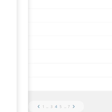
сертификат
хат
‹
›
1
...
3
4
5
...
7