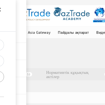
елер
Central Asia Gateway
Пайдалы ақпарат
Вид
Нормативтік құқықтық
Ұйымдар
53
актілер