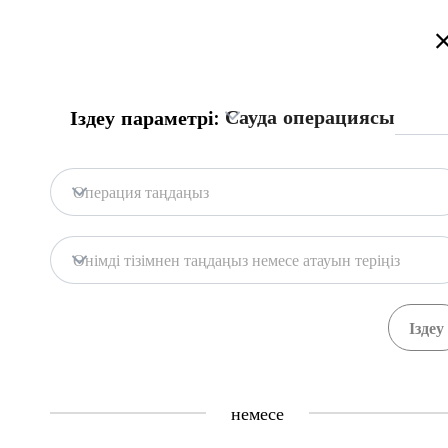
Қазақстан сауда порталына қош келдіңіз!
Толығырақ
Русский
Қазақша
English
Іздеу
Сауда операциясы
Іздеу параметрі:
Бас бет
Байланыс
Операция таңдаңыз
Портал дерекқоры
Қоймалар
Өнімді тізімнен таңдаңыз немесе атауын теріңіз
Мемл. жүйелер
Тауарлар
Рәсімдер
Ұйымда
71
391
Central Asia Gateway
немесе
Пайдалы ақпарат