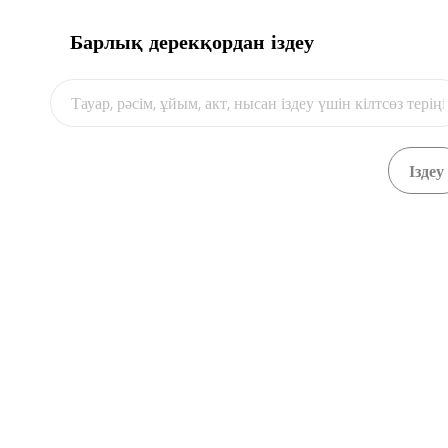
Барлық дерекқордан іздеу
Видео
Шыны немесе шыны бұйымды темір жолмен ЕАЭО-
Қарау
қа кірмейтін елге экспорттау
Шыны немесе шыны бұйымды темір жолмен ЕАЭО-
Қарау
қа кірмейтін елден импорттау
Экспорт-импорт валютасын бақылаудан өту
Қарау
Экспорт-импорт валютасын бақылаудан өту
Қарау
Экспорт-импорт валютасын бақылаудан өту
Қарау
Экспорт-импорт валютасын бақылаудан өту
Қарау
Экспорт-импорт валютасын бақылаудан өту
Қарау