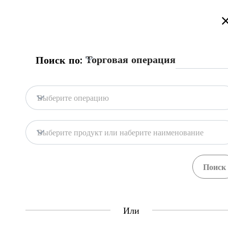
Добро пожаловать на торговый портал Казахстана!
Подробнее
Русский
Қазақша
English
Поиск
Торговая операция
Поиск по:
Главная
Обратная связь
Выберите операцию
База портала
Хранилища
Выберите продукт или наберите наименование
Гос. системы
Товары
Процедуры
Орган
71
397
Central Asia Gateway
Или
Полезная информация