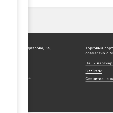
а, ул. С. Асфендиярова, 8а,
Торговый порт
.
совместно с М
172 768805
Наши партнер
172 768524
QazTrade
@qaztrade.org.kz
Свяжитесь с 
ade.org.kz