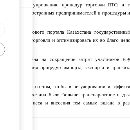
оглашению по упрощению процедур торговли ВТО, а т
я местных и иностранных предпринимателей в процедуры и
помощью Торгового портала Казахстана государственны
нес процессы торговли и оптимизировать их во благо дел
оманды нацелена на сокращение затрат участников В
дством описания процедур импорта, экспорта и транзит
сфокусированы на том, чтобы в регулировании и эффект
 торговли Казахстана было больше транспарентности для
ию своего бизнеса и внесения тем самым вклада в раз