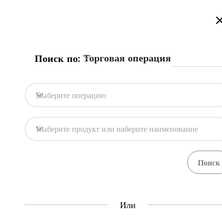
Добро пожаловать на торговый портал Казахстана!
Подробнее
Торговая операция
Поиск по:
Главная
База портала
Гос. системы
Главная
Выберите операцию
База портала
О нас
Выберите продукт или наберите наименование
Гос. системы
Добро пожалова
торговой полит
Central Asia Gateway
торгового центр
развитию
, и фи
Или
Торговый портал
Полезная информация