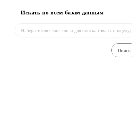
соответствия С
Искать по всем базам данным
путеводителя дл
Видео
и транзита.
Кроме того, с 
упорядочить биз
Казахстана.
Работа нашей к
стоимости посре
пользователей.
Более того, мы 
трансграничной
людей к открыт
страны.