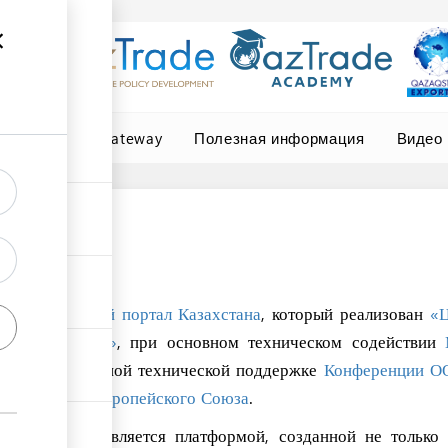
Central Asia Gateway
Полезная информация
Видео
ть на
Торговый портал Казахстана
, который реализован
«Ц
ики «QazTrade»
, при основном техническом содействии
а
, дополнительной технической поддержке
Конференции ОО
нансировании
Европейского Союза
.
 Казахстана является платформой, созданной не только