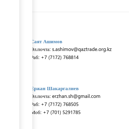
а
Саят Ашимов
Эл.почта: s.ashimov@qaztrade.org.kz
Раб: +7 (7172) 768814
Ержан Шакаргалиев
Эл.почта: erzhan.sh@gmail.com
Раб: +7 (7172) 768505
Моб: +7 (701) 5291785