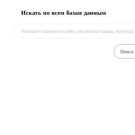
Торговая операция
Искать по всем базам данным
Видео
Выберите операцию
Выберите продукт или наберите наименование
В настоящее время действуют следующие запреты на:
вывоз лома и отходов черных и цветных металлов, бывш
(коды ТН ВЭД 7404 00, 7602 00, 7802 00 000 0, 8549 11 000 0, 8
7302, 7303 00, 7304, 7305, 7306, 8607 (отдельные субпозиции
31.10.2026
;
ввоз из третьих стран на территорию Республики Казахстан
6801 00 000 0, 6802 23 000 0, 6802 93 100 0, 6802 93 900 0, 6809 